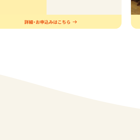
手遊び、体操、季節の制作、
園庭遊び、絵本の読み聞か
せなど、「楽しい！」を積み重
詳細・お申込みはこちら
ねながら、お友だちとの関
わりを広げ、園で過ごす時
間が楽しくなるような体験
を大切にしています！ 詳し
くは「入園案内」→「【週１保
育】みなみランド」をご覧く
ださい。