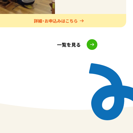
す。 みなみ幼稚園では、教
育方針や入園について詳し
くご説明する入園説明会を
詳細・お申込みはこちら
開催いたします。 【２０２
７年度 入園説明会】 ○第１
回 ９月１６日(水) １０：
一覧を見る
３０～ ○第２階 ９月２６
日(土) １０：００
～ (各回・定員
５０名 先着順)※ＺＯＯＭ
での参加も可能 ◇申し込み
開始日 ８月１７日 １０：
３０から受付開始。 参加を
ご希望の方は、お電話また
はホームページのお問い合
わせフォームより、「入園説
明会」の項目をクリックし、
お申込みください。 皆様に