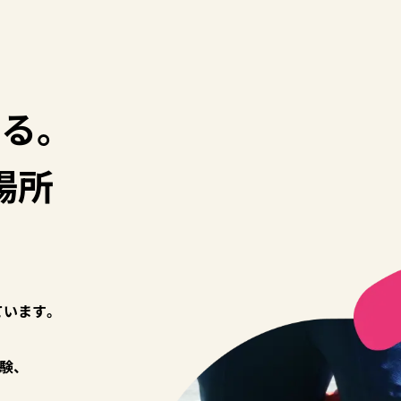
お会いできることを、職員
一同心より楽しみにしてお
ります。
る。
場所
ています。
験、