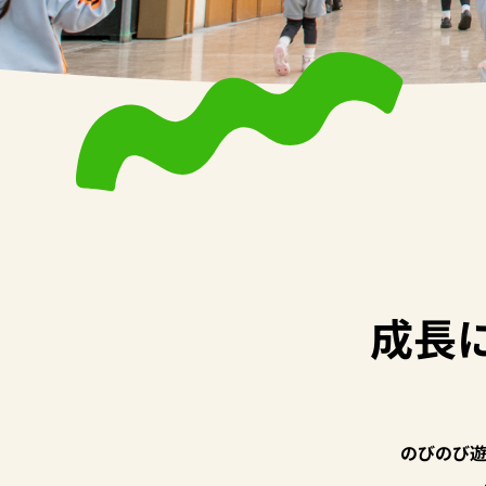
成長
のびのび遊