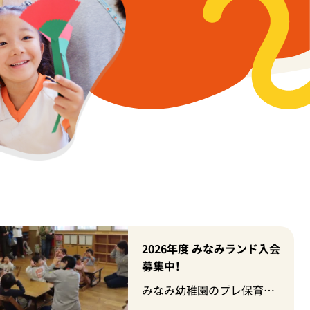
２０２７年度入園説明会・
施設見学のご案内 ～お子さ
まの「はじめの一歩」を、み
幼稚園選びは、お子様の成
なみ幼稚園で～
長にとって大切な第一歩で